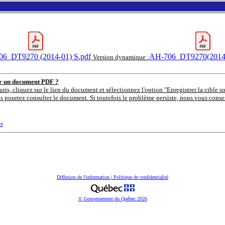
6_DT9270 (2014-01) S.pdf
AH-706_DT9270(2014-
Version dynamique :
er un document PDF ?
uris, cliquez sur le lien du document et sélectionnez l'option "Enregistrer la cible s
s pourrez consulter le document. Si toutefois le problème persiste, nous vous consei
r
Diffusion de l'information
|
Politique de confidentialité
© Gouvernement du Québec
2026