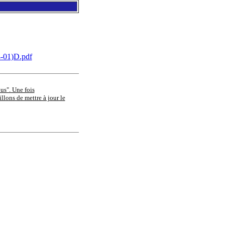
01)D.pdf
ous". Une fois
llons de mettre à jour le