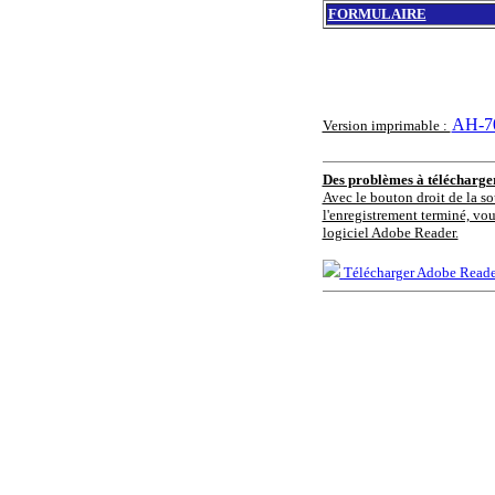
FORMULAIRE
AH-70
Version imprimable :
Des problèmes à télécharg
Avec le bouton droit de la so
l'enregistrement terminé, vou
logiciel Adobe Reader.
Télécharger Adobe Reade