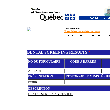
Documentation
Formulaires normalisés du réseau
DENTAL SCREENING RESULTS
*
NO DU FORMULAIRE
CODE À BARRES
AH-721A
PRÉSENTATION
RESPONSABLE MINISTÉRIE
Feuille
DESCRIPTION
DENTAL SCREENING RESULTS