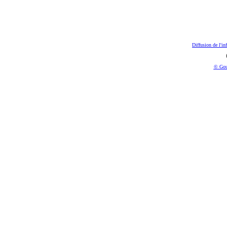
Diffusion de l'in
© Gou