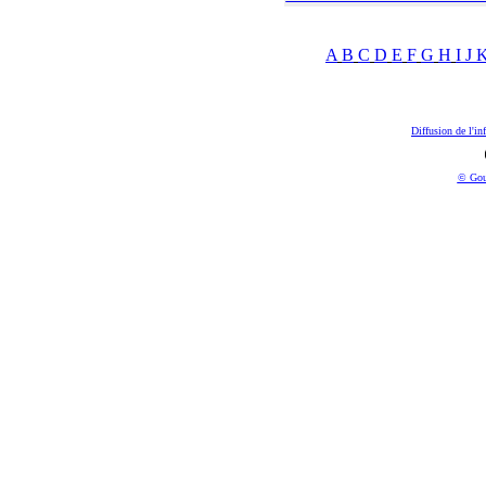
A
B
C
D
E
F
G
H
I
J
Diffusion de l'in
© Gou