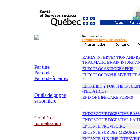
Documentation
Formulaires normalisés du réseau
EARLY INTERVENTION AND R
TRAUMATIC BRAIN INJURY AN
Par titre
ÉLECTROCARDIOGRAPHIE
Par code
ELECTROCONVULSIVE THERA
Par code à barres
I
ELIGIBILITY FOR THE INSU
(PEDIATRIC)
Outils de grippe
END-OF-LIFE CARE FORMS
saisonnière
ENDOSCOPIE DIGESTIVE BASS
Comité de
ENDOSCOPIE DIGESTIVE HAU
normalisation
ENTENTE PROVISOIRE
ENTENTE SUR DES MESURES 
ENTENTE SUR UNE INTERVEN