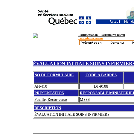
Documentation - Formulaires réseau
Formulaires réseau
ÉVALUATION INITIALE SOINS INFIRMIER
NO DU FORMULAIRE
CODE À BARRES
AH-410
DT-9108
PRÉSENTATION
RESPONSABLE MINISTÉRIE
Feuille, Recto-verso
MSSS
DESCRIPTION
ÉVALUATION INITIALE SOINS INFIRMIERS