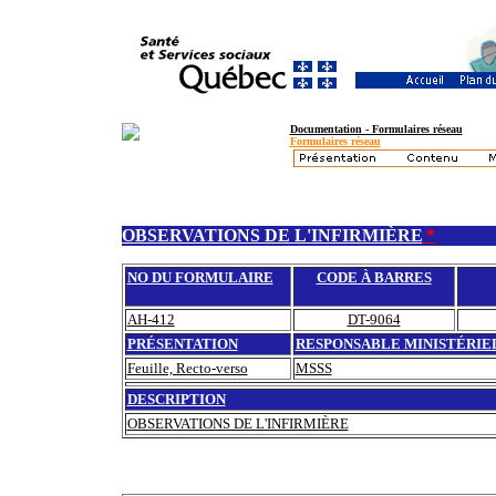
Documentation - Formulaires réseau
Formulaires réseau
OBSERVATIONS DE L'INFIRMIÈRE
*
NO DU FORMULAIRE
CODE À BARRES
AH-412
DT-9064
PRÉSENTATION
RESPONSABLE MINISTÉRIE
Feuille, Recto-verso
MSSS
DESCRIPTION
OBSERVATIONS DE L'INFIRMIÈRE