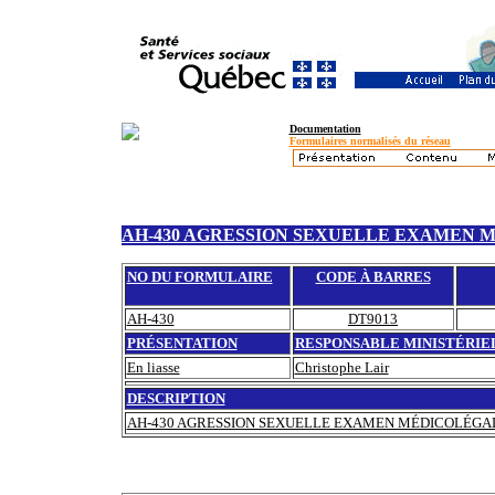
Documentation
Formulaires normalisés du réseau
AH-430 AGRESSION SEXUELLE EXAMEN M
NO DU FORMULAIRE
CODE À BARRES
AH-430
DT9013
PRÉSENTATION
RESPONSABLE MINISTÉRIE
En liasse
Christophe Lair
DESCRIPTION
AH-430 AGRESSION SEXUELLE EXAMEN MÉDICOLÉGAL 