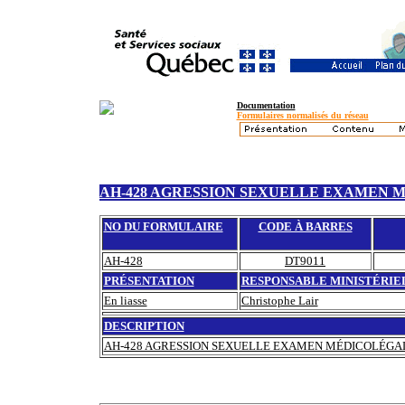
Documentation
Formulaires normalisés du réseau
AH-428 AGRESSION SEXUELLE EXAMEN M
NO DU FORMULAIRE
CODE À BARRES
AH-428
DT9011
PRÉSENTATION
RESPONSABLE MINISTÉRIE
En liasse
Christophe Lair
DESCRIPTION
AH-428 AGRESSION SEXUELLE EXAMEN MÉDICOLÉGAL