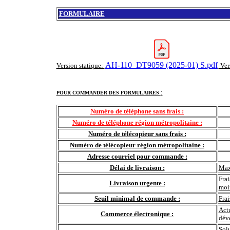
FORMULAIRE
AH-110_DT9059 (2025-01) S.pdf
Version statique:
Ver
:
POUR COMMANDER DES FORMULAIRES
Numéro de téléphone sans frais :
Numéro de téléphone région métropolitaine :
Numéro de télécopieur sans frais :
Numéro de télécopieur région métropolitaine :
Adresse courriel pour commande :
Délai de livraison :
Max
Frai
Livraison urgente :
moi
Seuil minimal de commande :
Fra
Actu
Commerce électronique :
déve
Sol