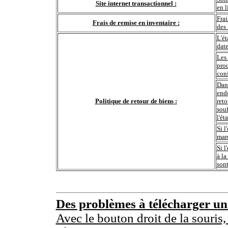
Site internet transactionnel :
en l
Frai
Frais de remise en inventaire :
des 
L'ét
date
Les 
prod
conf
Dans
end
Politique de retour de biens :
reto
souf
l'ét
Si l
marc
Si l
à la
sont
Des problèmes à télécharger u
Avec le bouton droit de la souris,