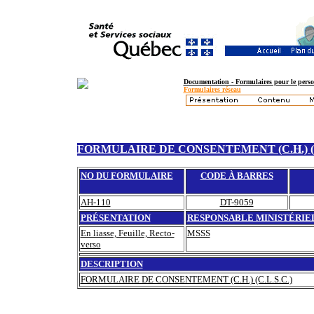
Documentation - Formulaires pour le perso
Formulaires réseau
FORMULAIRE DE CONSENTEMENT (C.H.) (C
NO DU FORMULAIRE
CODE À BARRES
AH-110
DT-9059
PRÉSENTATION
RESPONSABLE MINISTÉRIE
En liasse, Feuille, Recto-
MSSS
verso
DESCRIPTION
FORMULAIRE DE CONSENTEMENT (C.H.) (C.L.S.C.)