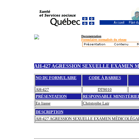
Documentation
Formulaires normalisés du réseau
AH-427 AGRESSION SEXUELLE EXAMEN M
NO DU FORMULAIRE
CODE À BARRES
AH-427
DT9010
PRÉSENTATION
RESPONSABLE MINISTÉRIE
En liasse
Christophe Lair
DESCRIPTION
AH-427 AGRESSION SEXUELLE EXAMEN MÉDICOLÉGAL