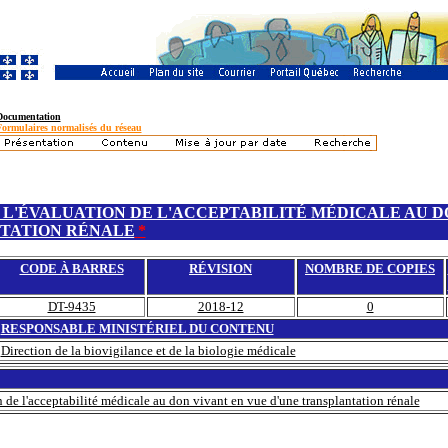
Documentation
Formulaires normalisés du réseau
L'ÉVALUATION DE L'ACCEPTABILITÉ MÉDICALE AU D
TATION RÉNALE
*
CODE À BARRES
RÉVISION
NOMBRE DE COPIES
DT-9435
2018-12
0
RESPONSABLE MINISTÉRIEL DU CONTENU
Direction de la biovigilance et de la biologie médicale
 de l'acceptabilité médicale au don vivant en vue d'une transplantation rénale