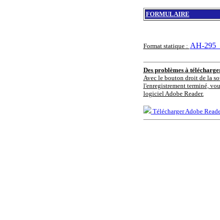
FORMULAIRE
AH-295_D
Format statique :
Des problèmes à télécharg
Avec le bouton droit de la so
l'enregistrement terminé, vou
logiciel Adobe Reader.
Télécharger Adobe Reade