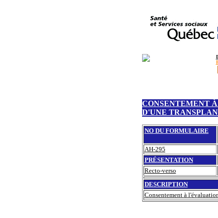
CONSENTEMENT À 
D'UNE TRANSPLAN
NO DU FORMULAIRE
AH-295
PRÉSENTATION
Recto-verso
DESCRIPTION
Consentement à l'évaluation