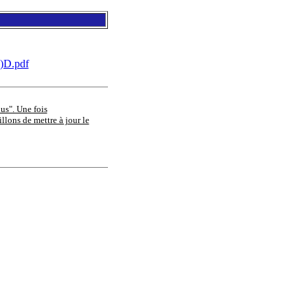
)D.pdf
ous". Une fois
llons de mettre à jour le