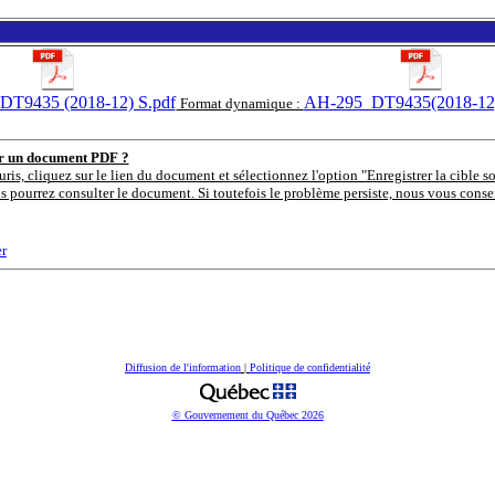
T9435 (2018-12) S.pdf
AH-295_DT9435(2018-12
Format dynamique :
er un document PDF ?
uris, cliquez sur le lien du document et sélectionnez l'option "Enregistrer la cible s
s pourrez consulter le document. Si toutefois le problème persiste, nous vous consei
r
Diffusion de l'information
|
Politique de confidentialité
© Gouvernement du Québec
2026