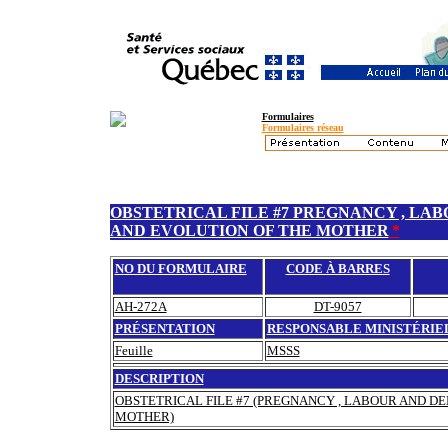
Formulaires
Formulaires réseau
OBSTETRICAL FILE #7 PREGNANCY , LA
AND EVOLUTION OF THE MOTHER
*
NO DU FORMULAIRE
CODE À BARRES
AH-272A
DT-9057
PRÉSENTATION
RESPONSABLE MINISTÉRIE
Feuille
MSSS
DESCRIPTION
OBSTETRICAL FILE #7 (PREGNANCY , LABOUR AND D
MOTHER)