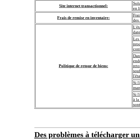
Sol
Site internet transactionnel:
en l
Frai
Frais de remise en inventaire:
des 
L'ét
date
Les 
prod
conf
Dans
end
Politique de retour de biens:
reto
souf
l'ét
Si l
marc
Si l
à la
sont
Des problèmes à télécharger u