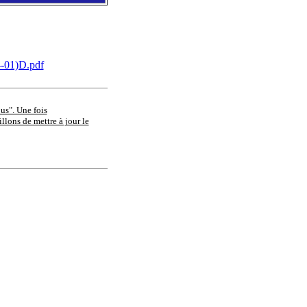
01)D.pdf
ous". Une fois
llons de mettre à jour le