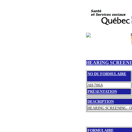
HEARING SCREENI
NO DU FORMULAIRE
AH-706A
PRÉSENTATION
DESCRIPTION
HEARING SCREENING - Qué
FORMULAIRE