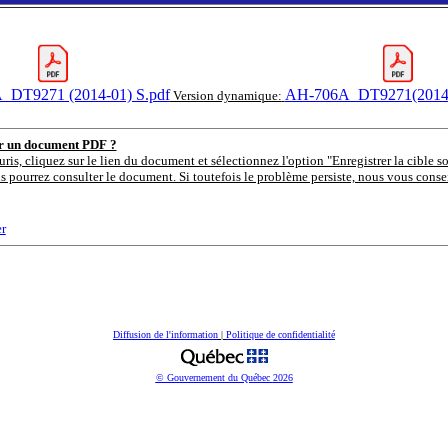
DT9271 (2014-01) S.pdf
AH-706A_DT9271(2014-
Version dynamique:
er un document PDF ?
uris, cliquez sur le lien du document et sélectionnez l'option "Enregistrer la cible s
s pourrez consulter le document. Si toutefois le problème persiste, nous vous consei
r
Diffusion de l'information
|
Politique de confidentialité
© Gouvernement du Québec
2026