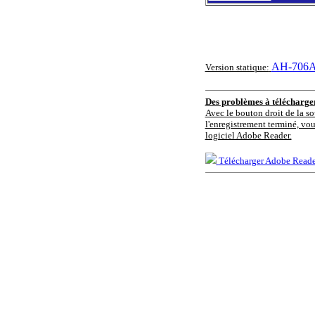
AH-706A_
Version statique:
Des problèmes à télécharg
Avec le bouton droit de la so
l'enregistrement terminé, vou
logiciel Adobe Reader.
Télécharger Adobe Reade