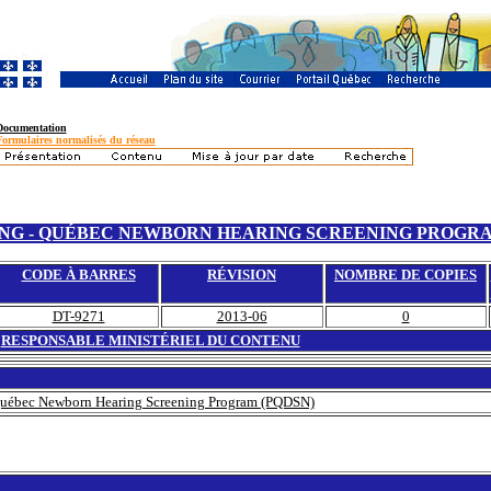
Documentation
Formulaires normalisés du réseau
NG - QUÉBEC NEWBORN HEARING SCREENING PROGRA
CODE À BARRES
RÉVISION
NOMBRE DE COPIES
DT-9271
2013-06
0
RESPONSABLE MINISTÉRIEL DU CONTENU
bec Newborn Hearing Screening Program (PQDSN)