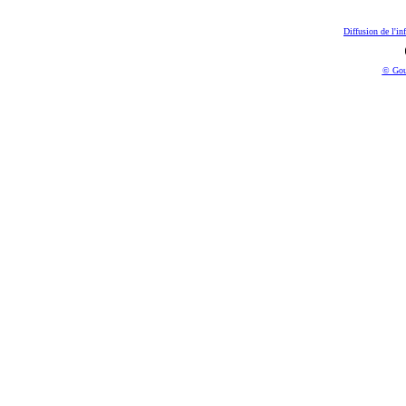
Diffusion de l'in
© Gou