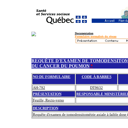
Documentation
Formulaires normalisés du réseau
REQUÊTE D'EXAMEN DE TOMODENSITOMÉT
DU CANCER DU POUMON
*
NO DU FORMULAIRE
CODE À BARRES
AH-792
DT9632
PRÉSENTATION
RESPONSABLE MINISTÉRIE
Feuille, Recto-verso
DESCRIPTION
Requête d'examen de tomodensitométrie axiale à faible dose