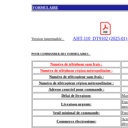
FORMULAIRE
AHT-110_DT9102 (2025-01) 
Version imprimable :
:
POUR COMMANDER DES FORMULAIRES
Numéro de téléphone sans frais :
Numéro de téléphone région métropolitaine :
Numéro de télécopieur sans frais :
Numéro de télécopieur région métropolitaine :
Adresse courriel pour commande :
Délai de livraison:
Max
Frai
Livraison urgente:
moi
Seuil minimal de commande:
Fra
Actu
Commerce électronique:
déve