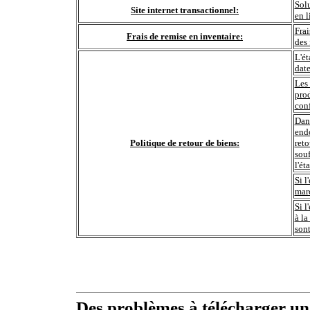
Sol
Site internet transactionnel:
en l
Frai
Frais de remise en inventaire:
des 
L'ét
date
Les 
prod
conf
Dans
end
Politique de retour de biens:
reto
souf
l'ét
Si l
marc
Si l
à la
sont
Des problèmes à télécharger u