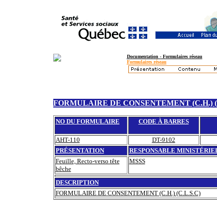
Documentation - Formulaires réseau
Formulaires réseau
FORMULAIRE DE CONSENTEMENT (C.H.) (C
NO DU FORMULAIRE
CODE À BARRES
AHT-110
DT-9102
PRÉSENTATION
RESPONSABLE MINISTÉRIE
Feuille, Recto-verso tête
MSSS
bêche
DESCRIPTION
FORMULAIRE DE CONSENTEMENT (C.H.) (C.L.S.C)