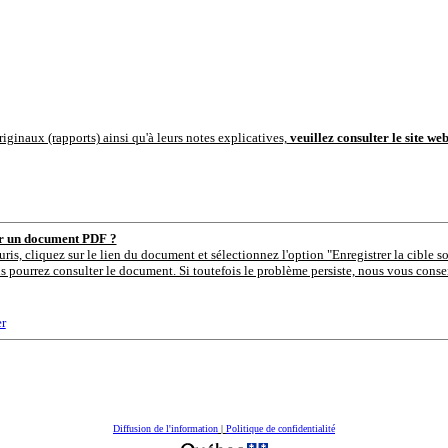
iginaux (rapports) ainsi qu'à leurs notes explicatives,
veuillez consulter le site we
er un document PDF ?
uris, cliquez sur le lien du document et sélectionnez l'option "Enregistrer la cible s
s pourrez consulter le document. Si toutefois le problème persiste, nous vous consei
r
Diffusion de l'information
|
Politique de confidentialité