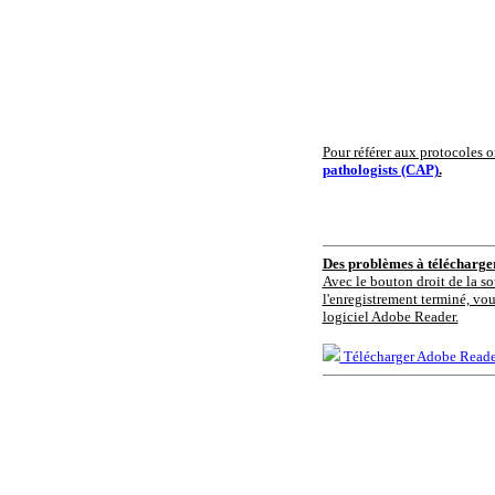
Pour référer aux protocoles or
pathologists (CAP)
.
Des problèmes à télécharg
Avec le bouton droit de la so
l'enregistrement terminé, vou
logiciel Adobe Reader.
Télécharger Adobe Reade