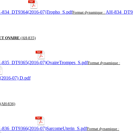
-834_DT9364(2016-07)Tropho_S.pdf
AH-834_DT93
Format dynamique :
ET OVAIRE
(AH-835)
-835_DT9365(2016-07)OvaireTrompes_S.pdf
Format dynamique :
2016-07) D.pdf
(AH-836)
-836_DT9366(2016-07)SarcomeUterin_S.pdf
Format dynamique :