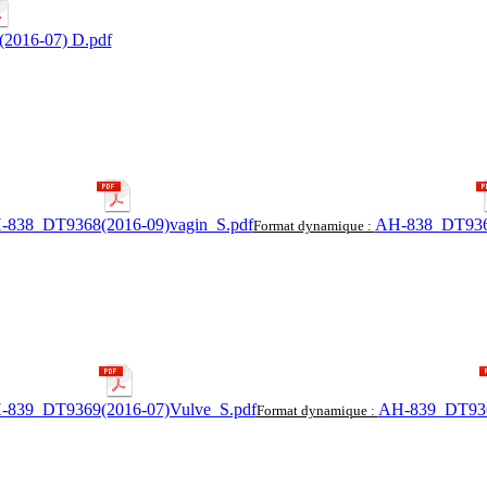
2016-07) D.pdf
-838_DT9368(2016-09)vagin_S.pdf
AH-838_DT9368
Format dynamique :
-839_DT9369(2016-07)Vulve_S.pdf
AH-839_DT936
Format dynamique :