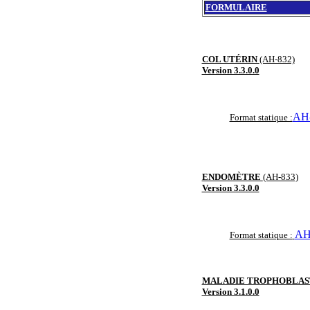
FORMULAIRE
COL UTÉRIN
(AH-832)
Version 3.3.0.0
AH-
Format statique :
ENDOMÈTRE
(AH-833)
Version 3.3.0.0
AH
Format statique :
MALADIE TROPHOBLA
Version 3.1.0.0