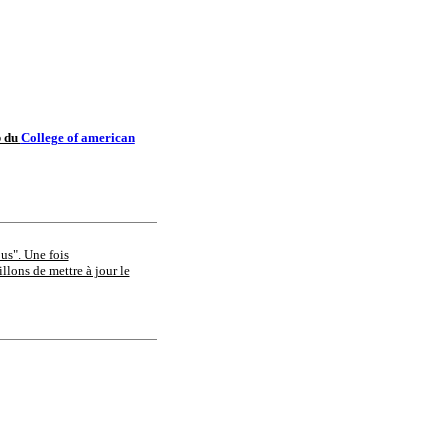
b du
College of american
ous". Une fois
llons de mettre à jour le