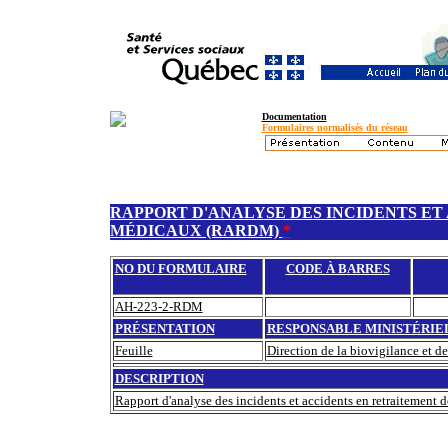
Documentation
Formulaires normalisés du réseau
RAPPORT D'ANALYSE DES INCIDENTS ET
MÉDICAUX (RARDM)
*
NO DU FORMULAIRE
CODE À BARRES
AH-223-2-RDM
PRÉSENTATION
RESPONSABLE MINISTÉRIE
Feuille
Direction de la biovigilance et d
DESCRIPTION
Rapport d'analyse des incidents et accidents en retraitemen