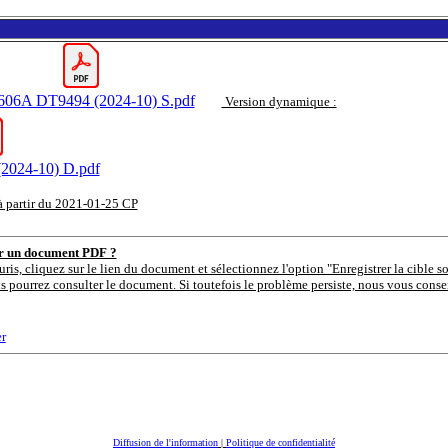
06A DT9494 (2024-10) S.pdf
Version dynamique :
024-10) D.pdf
à partir du 2021-01-25 CP
er un document PDF ?
uris, cliquez sur le lien du document et sélectionnez l'option "Enregistrer la cible s
s pourrez consulter le document. Si toutefois le problème persiste, nous vous consei
r
Diffusion de l'information
|
Politique de confidentialité