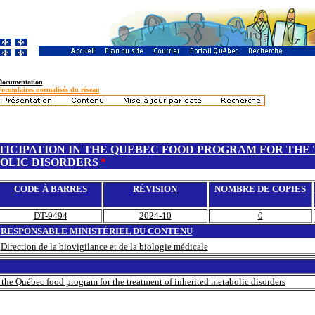
Documentation
Formulaires normalisés du réseau
TICIPATION IN THE QUEBEC FOOD PROGRAM FOR THE
OLIC DISORDERS
*
CODE À BARRES
RÉVISION
NOMBRE DE COPIES
DT-9494
2024-10
0
RESPONSABLE MINISTÉRIEL DU CONTENU
Direction de la biovigilance et de la biologie médicale
 the Québec food program for the treatment of inherited metabolic disorders