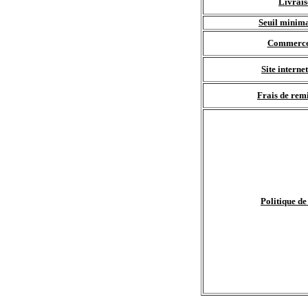
Livrais
Seuil minim
Commerce 
Site interne
Frais de remi
Politique de