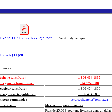
H-272_DT9073 (2022-12) S.pdf
Version dynamique :
023-02) D.pdf
:
ULAIRES
éphone sans frais :
1-866-404-1895
 région métropolitaine :
514 375-3988
copieur sans frais :
1-866-404-1896
r région métropolitaine :
1-866-404-1896
el pour commande :
serviceclientele@form-x.ca
e livraison :
Maximum 5 jours ouvrables
Frais de 25,00 $ pour une livraison dans un délai