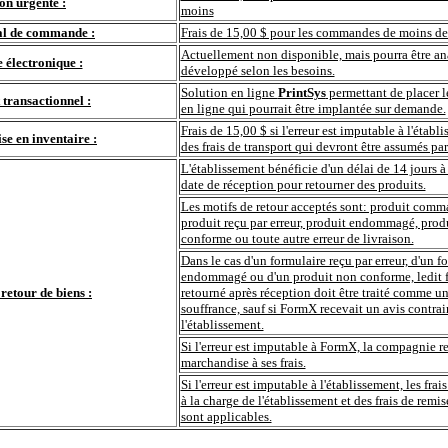
on urgente :
moins
al de commande :
Frais de 15,00 $ pour les commandes de moins de
Actuellement non disponible, mais pourra être an
électronique :
développé selon les besoins.
Solution en ligne
PrintSys
permettant de placer 
t transactionnel :
en ligne qui pourrait être implantée sur demande.
Frais de 15,00 $ si l'erreur est imputable à l'établ
se en inventaire :
des frais de transport qui devront être assumés par
L'établissement bénéficie d'un délai de 14 jours à
date de réception pour retourner des produits.
Les motifs de retour acceptés sont: produit comma
produit reçu par erreur, produit endommagé, prod
conforme ou toute autre erreur de livraison.
Dans le cas d'un formulaire reçu par erreur, d'un f
endommagé ou d'un produit non conforme, ledit 
 retour de biens :
retourné après réception doit être traité comme
souffrance, sauf si FormX recevait un avis contrai
l'établissement.
Si l'erreur est imputable à FormX, la compagnie r
marchandise à ses frais.
Si l'erreur est imputable à l'établissement, les frai
à la charge de l'établissement et des frais de remi
sont applicables.