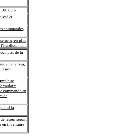
 100,00 $
alysé et
les commandes
issement, en plus
 l'établissement.
 compter de la
ndé par erreur,
uit non
ormulaire
formulaire
 une commande en
re de
eprend la
s de retour seront
se en inventaire