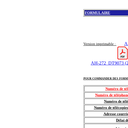
FORMULAIRE
A
Version imprimable :
AH-272_DT9073 (2
POUR COMMANDER DES FORM
Numéro de tél
Numéro de téléphone
Numéro de télé
Numéro de télécopieu
Adresse courri
Délai d