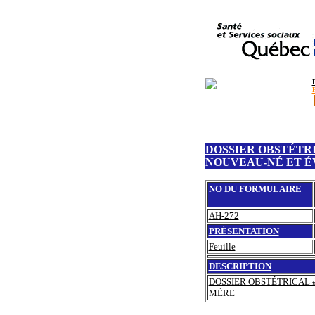
DOSSIER OBSTÉTR
NOUVEAU-NÉ ET É
NO DU FORMULAIRE
AH-272
PRÉSENTATION
Feuille
DESCRIPTION
DOSSIER OBSTÉTRICAL 
MÈRE