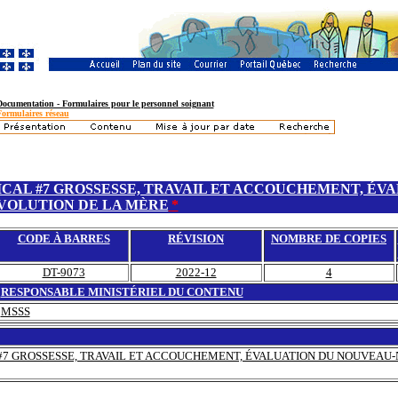
Documentation - Formulaires pour le personnel soignant
Formulaires réseau
ICAL #7 GROSSESSE, TRAVAIL ET ACCOUCHEMENT, ÉV
VOLUTION DE LA MÈRE
*
CODE À BARRES
RÉVISION
NOMBRE DE COPIES
DT-9073
2022-12
4
RESPONSABLE MINISTÉRIEL DU CONTENU
MSSS
#7 GROSSESSE, TRAVAIL ET ACCOUCHEMENT, ÉVALUATION DU NOUVEAU-