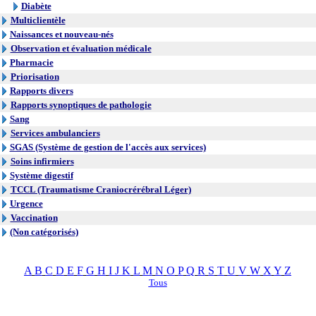
Diabète
Multiclientèle
Naissances et nouveau-nés
Observation et évaluation médicale
Pharmacie
Priorisation
Rapports divers
Rapports synoptiques de pathologie
Sang
Services ambulanciers
SGAS (Système de gestion de l'accès aux services)
Soins infirmiers
Système digestif
TCCL (Traumatisme Craniocrérébral Léger)
Urgence
Vaccination
(Non catégorisés)
A
B
C
D
E
F
G
H
I
J
K
L
M
N
O
P
Q
R
S
T
U
V
W
X
Y
Z
Tous