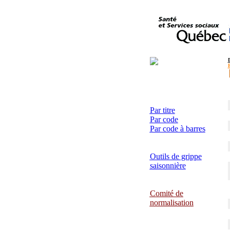
Par titre
Par code
Par code à barres
Outils de grippe
saisonnière
Comité de
normalisation