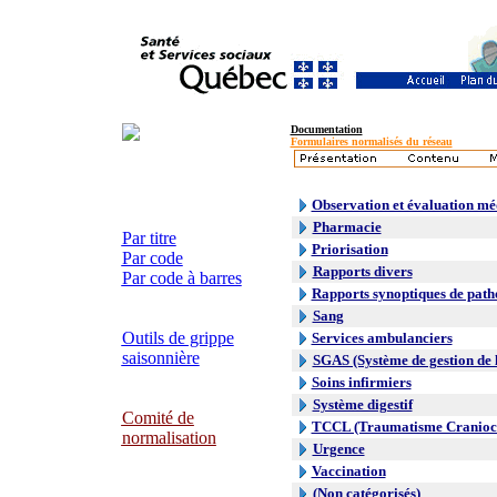
Documentation
Formulaires normalisés du réseau
Observation et évaluation mé
Pharmacie
Par titre
Priorisation
Par code
Rapports divers
Par code à barres
Rapports synoptiques de path
Sang
Outils de grippe
Services ambulanciers
saisonnière
SGAS (Système de gestion de l
Soins infirmiers
Système digestif
Comité de
TCCL (Traumatisme Craniocr
normalisation
Urgence
Vaccination
(Non catégorisés)