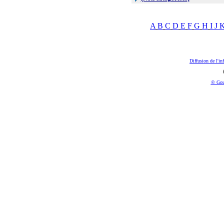
A
B
C
D
E
F
G
H
I
J
Diffusion de l'in
© Gou