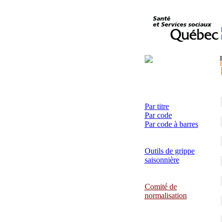
Par titre
Par code
Par code à barres
Outils de grippe
saisonnière
Comité de
normalisation