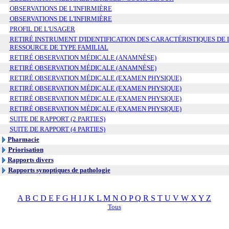
OBSERVATIONS DE L'INFIRMIÈRE
OBSERVATIONS DE L'INFIRMIÈRE
PROFIL DE L'USAGER
RETIRÉ INSTRUMENT D'IDENTIFICATION DES CARACTÉRISTIQUES DE 
RESSOURCE DE TYPE FAMILIAL
RETIRÉ OBSERVATION MÉDICALE (ANAMNÈSE)
RETIRÉ OBSERVATION MÉDICALE (ANAMNÈSE)
RETIRÉ OBSERVATION MÉDICALE (EXAMEN PHYSIQUE)
RETIRÉ OBSERVATION MÉDICALE (EXAMEN PHYSIQUE)
RETIRÉ OBSERVATION MÉDICALE (EXAMEN PHYSIQUE)
RETIRÉ OBSERVATION MÉDICALE (EXAMEN PHYSIQUE)
SUITE DE RAPPORT (2 PARTIES)
SUITE DE RAPPORT (4 PARTIES)
Pharmacie
Priorisation
Rapports divers
Rapports synoptiques de pathologie
A
B
C
D
E
F
G
H
I
J
K
L
M
N
O
P
Q
R
S
T
U
V
W
X
Y
Z
Tous