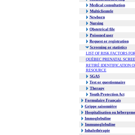
Medical consultation
Multiclientele
Newborn
Nursing
Obstetrical file
Poisoned user
Request or registration
Screening or statistics
LIST OF RISK FACTORS FO
QUÉBEC PRENATAL SCREE
RETIRÉ IDENTIFICATION O
RESOURCE
SGAS
Test or questionnaire
Therapy
Youth Protection Act
Formulaire Français
Grippe saisonnière
Hospitalisation ou hébergem
Immoglobuline
Immunoglobuline
Inhalothérapie