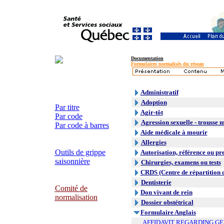
Documentation
Formulaires normalisés du réseau
Administratif
Adoption
Par titre
Agir-tôt
Par code
Agression sexuelle - trousse 
Par code à barres
Aide médicale à mourir
Allergies
Outils de grippe
Autorisation, référence ou pr
saisonnière
Chirurgies, examens ou tests
CRDS (Centre de répartition 
Dentisterie
Comité de
Don vivant de rein
normalisation
Dossier obstétrical
Formulaire Anglais
AFFIDAVIT REGARDING G