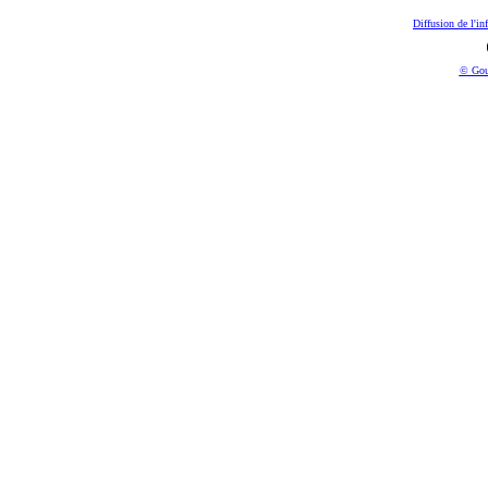
Diffusion de l'in
© Gou