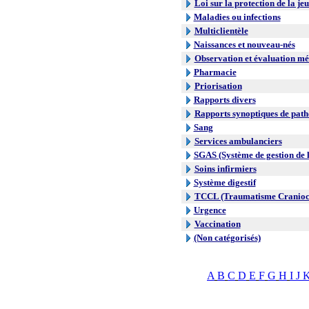
Loi sur la protection de la je
Maladies ou infections
Multiclientèle
Naissances et nouveau-nés
Observation et évaluation mé
Pharmacie
Priorisation
Rapports divers
Rapports synoptiques de path
Sang
Services ambulanciers
SGAS (Système de gestion de l
Soins infirmiers
Système digestif
TCCL (Traumatisme Craniocr
Urgence
Vaccination
(Non catégorisés)
A
B
C
D
E
F
G
H
I
J