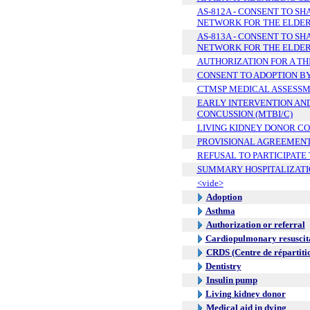
AS-812A - CONSENT TO S
NETWORK FOR THE ELDERL
AS-813A - CONSENT TO S
NETWORK FOR THE ELDERL
AUTHORIZATION FOR A THI
CONSENT TO ADOPTION BY
CTMSP MEDICAL ASSESS
EARLY INTERVENTION AND
CONCUSSION (MTBI/C)
LIVING KIDNEY DONOR C
PROVISIONAL AGREEMEN
REFUSAL TO PARTICIPATE
SUMMARY HOSPITALIZATI
<vide>
Adoption
Asthma
Authorization or referral
Cardiopulmonary resuscit
CRDS (Centre de répartiti
Dentistry
Insulin pump
Living kidney donor
Medical aid in dying