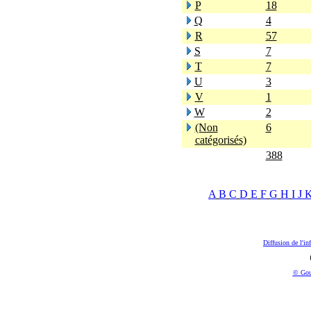
P
18
Q
4
R
57
S
7
T
7
U
3
V
1
W
2
(Non
6
catégorisés)
388
A
B
C
D
E
F
G
H
I
J
Diffusion de l'in
© Gou