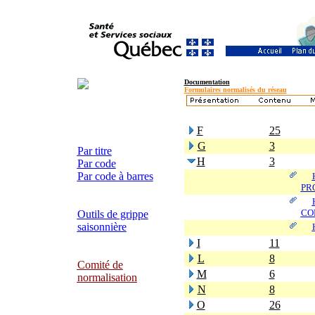
Documentation
Formulaires normalisés du réseau
F
25
G
3
Par titre
H
3
Par code
Par code à barres
PR
CO
Outils de grippe
saisonnière
I
11
L
8
Comité de
M
6
normalisation
N
8
O
26