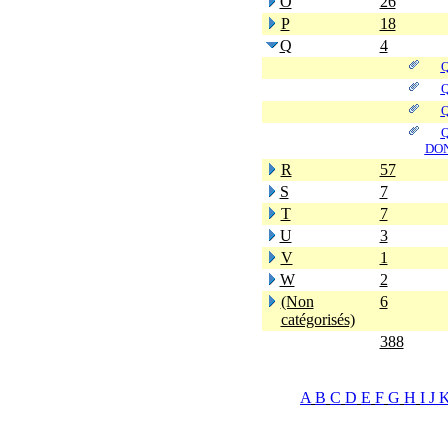
O
26
P
18
Q
4
Q
Q
Q
DON
R
57
S
7
T
7
U
3
V
1
W
2
(Non
6
catégorisés)
388
A
B
C
D
E
F
G
H
I
J