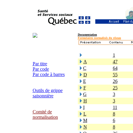
Documentation
Formulaires normalisés du réseau
1
A
47
Par titre
C
64
Par code
Par code à barres
D
55
E
26
F
25
Outils de grippe
G
3
saisonnière
H
3
I
11
Comité de
L
8
normalisation
M
6
N
8