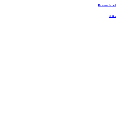
Diffusion de l'in
© Gou