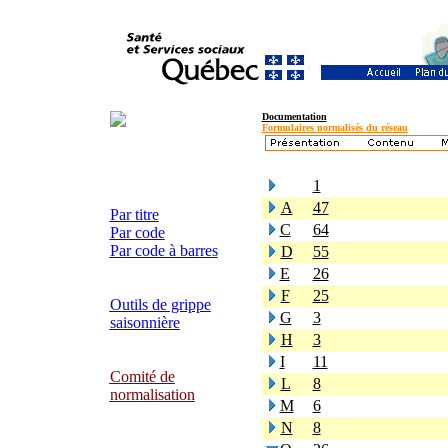
Documentation
Formulaires normalisés du réseau
1
A
47
Par titre
C
64
Par code
Par code à barres
D
55
E
26
F
25
Outils de grippe
G
3
saisonnière
H
3
I
11
Comité de
L
8
normalisation
M
6
N
8