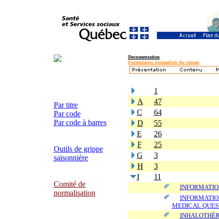
Documentation
Formulaires normalisés du réseau
1
A
47
Par titre
C
64
Par code
Par code à barres
D
55
E
26
F
25
Outils de grippe
G
3
saisonnière
H
3
I
11
Comité de
INFORMATIO
normalisation
INFORMATIO
MEDICAL QUES
INHALOTHÉR