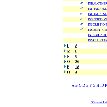
INHALOTHÉR
INITIAL AS
INITIAL AS
INSCRIPTION
INSCRIPTION
INSULIN PUM
INTOXICATIO
INVOLUNTAR
L
8
M
6
N
8
O
26
P
18
Q
4
A
B
C
D
E
F
G
H
I
J
Diffusion de l'in