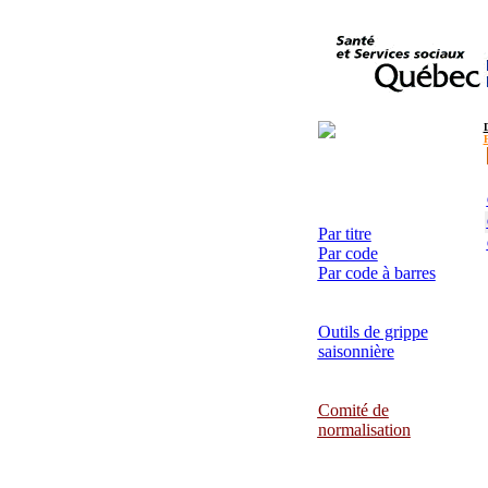
Par titre
Par code
Par code à barres
Outils de grippe
saisonnière
Comité de
normalisation