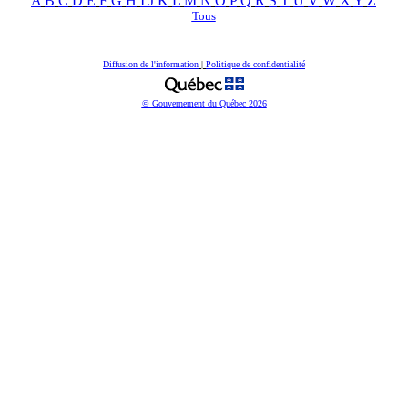
A
B
C
D
E
F
G
H
I
J
K
L
M
N
O
P
Q
R
S
T
U
V
W
X
Y
Z
Tous
Diffusion de l'information
|
Politique de confidentialité
© Gouvernement du Québec
2026