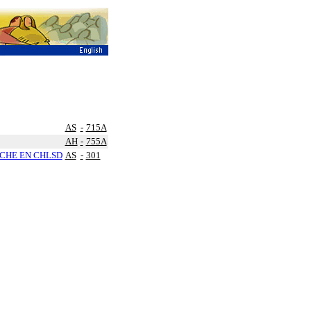
AS
-
715A
AH
-
755A
UCHE EN CHLSD
AS
-
301