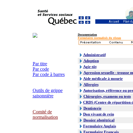
Documentation
Formulaires normalisés du réseau
Administratif
Adoption
Par titre
Agir-tôt
Par code
Agression sexuelle - trousse 
Par code à barres
Aide médicale à mourir
Allergies
Outils de grippe
Autorisation, référence ou pre
saisonnière
Chirurgies, examens ou tests
CRDS (Centre de répartition 
Dentisterie
Comité de
Don vivant de rein
normalisation
Dossier obstétrical
Formulaire Anglais
Formulaire Français