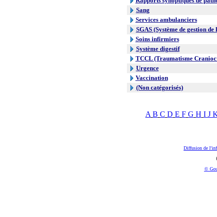
Rapports synoptiques de path
Sang
Services ambulanciers
SGAS (Système de gestion de l
Soins infirmiers
Système digestif
TCCL (Traumatisme Craniocr
Urgence
Vaccination
(Non catégorisés)
A
B
C
D
E
F
G
H
I
J
Diffusion de l'in
© Gou