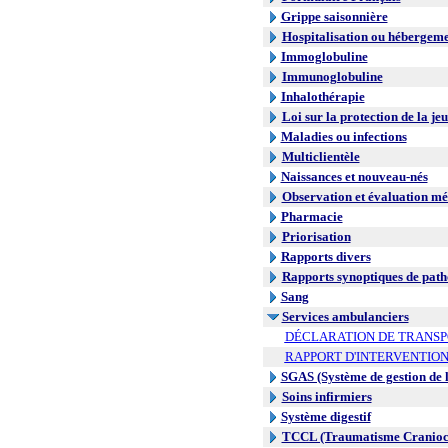
Grippe saisonnière
Hospitalisation ou hébergem
Immoglobuline
Immunoglobuline
Inhalothérapie
Loi sur la protection de la je
Maladies ou infections
Multiclientèle
Naissances et nouveau-nés
Observation et évaluation mé
Pharmacie
Priorisation
Rapports divers
Rapports synoptiques de path
Sang
Services ambulanciers
DÉCLARATION DE TRANSP
RAPPORT D'INTERVENTIO
SGAS (Système de gestion de l
Soins infirmiers
Système digestif
TCCL (Traumatisme Craniocr