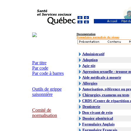
Documentation
Formulaires normalisés du réseau
Administratif
Adoption
Par titre
Agir-tôt
Par code
Agression sexuelle - trousse 
Par code à barres
Aide médicale à mourir
Allergies
Outils de grippe
Autorisation, référence ou pr
saisonnière
Chirurgies, examens ou tests
CRDS (Centre de répartition 
Dentisterie
Comité de
Don vivant de rein
normalisation
Dossier obstétrical
Formulaire Anglais
Formulaire Français