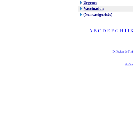
Urgence
Vaccination
(Non catégorisés)
A
B
C
D
E
F
G
H
I
J
Diffusion de l'in
© Gou