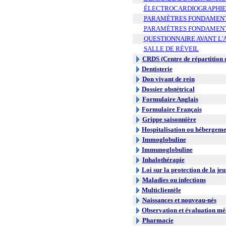
ÉLECTROCARDIOGRAPHIE
PARAMÈTRES FONDAMENTAU
PARAMÈTRES FONDAMENTA
QUESTIONNAIRE AVANT L'
SALLE DE RÉVEIL
CRDS (Centre de répartition 
Dentisterie
Don vivant de rein
Dossier obstétrical
Formulaire Anglais
Formulaire Français
Grippe saisonnière
Hospitalisation ou hébergeme
Immoglobuline
Immunoglobuline
Inhalothérapie
Loi sur la protection de la je
Maladies ou infections
Multiclientèle
Naissances et nouveau-nés
Observation et évaluation mé
Pharmacie