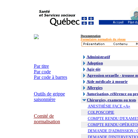
Documentation
Formulaires normalisés du réseau
Administratif
Adoption
Par titre
Agir-tôt
Par code
Agression sexuelle - trousse 
Par code à barres
Aide médicale à mourir
Allergies
Outils de grippe
Autorisation, référence ou pr
saisonnière
Chirurgies, examens ou tests
ANESTHÉSIE FACE «A»
COLPOSCOPIE
Comité de
COMPTE RENDU D'EXAME
normalisation
COMPTE RENDU OPÉRATO
DEMANDE D'ADMISSION / 
DEMANDE D'INTERVENTIO