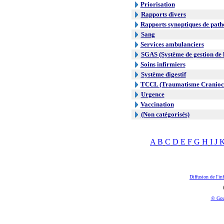
Priorisation
Rapports divers
Rapports synoptiques de path
Sang
Services ambulanciers
SGAS (Système de gestion de l
Soins infirmiers
Système digestif
TCCL (Traumatisme Craniocr
Urgence
Vaccination
(Non catégorisés)
A
B
C
D
E
F
G
H
I
J
Diffusion de l'in
© Gou