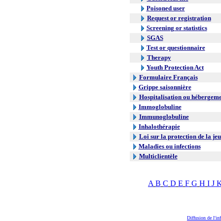
Poisoned user
Request or registration
Screening or statistics
SGAS
Test or questionnaire
Therapy
Youth Protection Act
Formulaire Français
Grippe saisonnière
Hospitalisation ou hébergem
Immoglobuline
Immunoglobuline
Inhalothérapie
Loi sur la protection de la je
Maladies ou infections
Multiclientèle
A
B
C
D
E
F
G
H
I
J
Diffusion de l'in