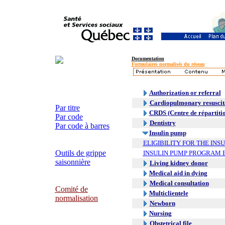
Documentation
Formulaires normalisés du réseau
Authorization or referral
Cardiopulmonary resuscit
Par titre
CRDS (Centre de répartitio
Par code
Dentistry
Par code à barres
Insulin pump
ELIGIBILITY FOR THE IN
Outils de grippe
INSULIN PUMP PROGRAM E
saisonnière
Living kidney donor
Medical aid in dying
Medical consultation
Comité de
Multiclientele
normalisation
Newborn
Nursing
Obstetrical file