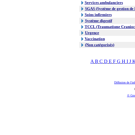
Services ambulanciers
SGAS (Système de gestion de l
Soins infirmiers
Système digestif
TCCL (Traumatisme Craniocr
Urgence
Vaccination
(Non catégorisés)
A
B
C
D
E
F
G
H
I
J
Diffusion de l'in
© Gou