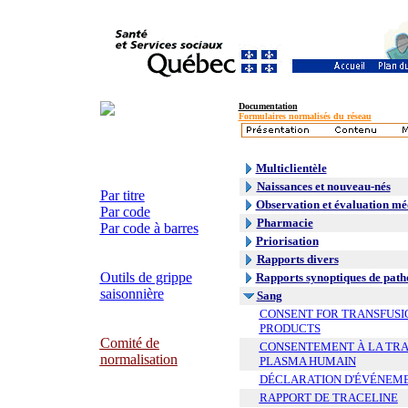
Documentation
Formulaires normalisés du réseau
Multiclientèle
Naissances et nouveau-nés
Par titre
Observation et évaluation mé
Par code
Pharmacie
Par code à barres
Priorisation
Rapports divers
Outils de grippe
Rapports synoptiques de path
saisonnière
Sang
CONSENT FOR TRANSFUSI
PRODUCTS
Comité de
CONSENTEMENT À LA TRAN
normalisation
PLASMA HUMAIN
DÉCLARATION D'ÉVÉNEME
RAPPORT DE TRACELINE