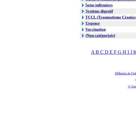
Soins infirmiers
Système digestif
TCCL (Traumatisme Craniocr
Urgence
Vaccination
(Non catégorisés)
A
B
C
D
E
F
G
H
I
J
Diffusion de l'in
© Gou