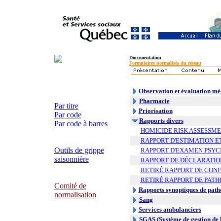
Documentation
Formulaires normalisés du réseau
Observation et évaluation mé
Pharmacie
Par titre
Priorisation
Par code
Rapports divers
Par code à barres
HOMICIDE RISK ASSESS
RAPPORT D'ESTIMATION E
Outils de grippe
RAPPORT D'EXAMEN PSYC
saisonnière
RAPPORT DE DÉCLARATION
RETIRÉ RAPPORT DE CON
RETIRÉ RAPPORT DE PATH
Comité de
Rapports synoptiques de path
normalisation
Sang
Services ambulanciers
SGAS (Système de gestion de l