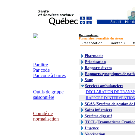
Documentation
Formulaires normalisés du réseau
Pharmacie
Priorisation
Par titre
Rapports divers
Par code
Rapports synoptiques de path
Par code à barres
Sang
Services ambulanciers
Outils de grippe
DÉCLARATION DE TRANSP
saisonnière
RAPPORT D'INTERVENTIO
SGAS (Système de gestion de l
Soins infirmiers
Comité de
Système digestif
normalisation
TCCL (Traumatisme Craniocr
Urgence
Vaccination