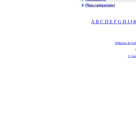
(Non catégorisés)
A
B
C
D
E
F
G
H
I
J
Diffusion de l'in
© Gou