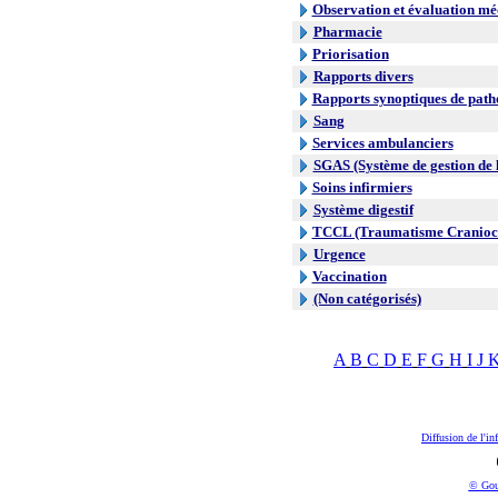
Observation et évaluation mé
Pharmacie
Priorisation
Rapports divers
Rapports synoptiques de path
Sang
Services ambulanciers
SGAS (Système de gestion de l
Soins infirmiers
Système digestif
TCCL (Traumatisme Craniocr
Urgence
Vaccination
(Non catégorisés)
A
B
C
D
E
F
G
H
I
J
Diffusion de l'in
© Gou