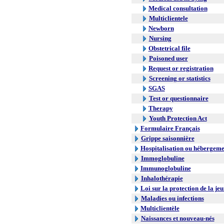
Medical consultation
Multiclientele
Newborn
Nursing
Obstetrical file
Poisoned user
Request or registration
Screening or statistics
SGAS
Test or questionnaire
Therapy
Youth Protection Act
Formulaire Français
Grippe saisonnière
Hospitalisation ou hébergeme
Immoglobuline
Immunoglobuline
Inhalothérapie
Loi sur la protection de la je
Maladies ou infections
Multiclientèle
Naissances et nouveau-nés