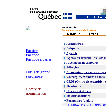
Documentation
Formulaires normalisés du réseau
Administratif
Adoption
Par titre
Agir-tôt
Par code
Agression sexuelle - trousse 
Par code à barres
Aide médicale à mourir
Allergies
Outils de grippe
Autorisation, référence ou pr
saisonnière
Chirurgies, examens ou tests
CRDS (Centre de répartition 
Dentisterie
Comité de
Don vivant de rein
normalisation
Dossier obstétrical
Formulaire Anglais
AFFIDAVIT REGARDING G