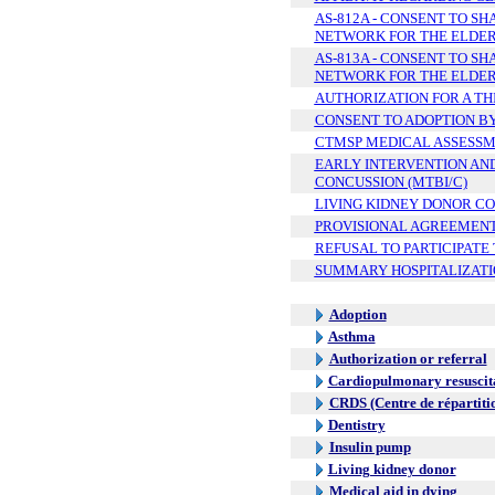
AS-812A - CONSENT TO S
NETWORK FOR THE ELDERL
AS-813A - CONSENT TO S
NETWORK FOR THE ELDERL
AUTHORIZATION FOR A THI
CONSENT TO ADOPTION BY
CTMSP MEDICAL ASSESS
EARLY INTERVENTION AND
CONCUSSION (MTBI/C)
LIVING KIDNEY DONOR C
PROVISIONAL AGREEMEN
REFUSAL TO PARTICIPATE
SUMMARY HOSPITALIZATI
Adoption
Asthma
Authorization or referral
Cardiopulmonary resuscit
CRDS (Centre de répartiti
Dentistry
Insulin pump
Living kidney donor
Medical aid in dying