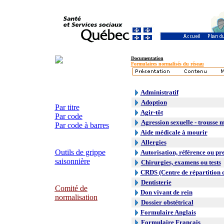
Documentation
Formulaires normalisés du réseau
Administratif
Adoption
Par titre
Agir-tôt
Par code
Agression sexuelle - trousse 
Par code à barres
Aide médicale à mourir
Allergies
Outils de grippe
Autorisation, référence ou pr
saisonnière
Chirurgies, examens ou tests
CRDS (Centre de répartition 
Dentisterie
Comité de
Don vivant de rein
normalisation
Dossier obstétrical
Formulaire Anglais
Formulaire Français