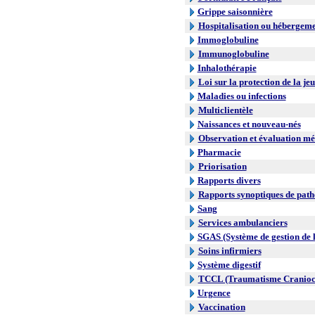
Grippe saisonnière
Hospitalisation ou hébergem
Immoglobuline
Immunoglobuline
Inhalothérapie
Loi sur la protection de la je
Maladies ou infections
Multiclientèle
Naissances et nouveau-nés
Observation et évaluation mé
Pharmacie
Priorisation
Rapports divers
Rapports synoptiques de path
Sang
Services ambulanciers
SGAS (Système de gestion de l
Soins infirmiers
Système digestif
TCCL (Traumatisme Craniocr
Urgence
Vaccination