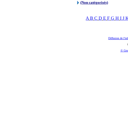
(Non catégorisés)
A
B
C
D
E
F
G
H
I
J
Diffusion de l'in
© Gou