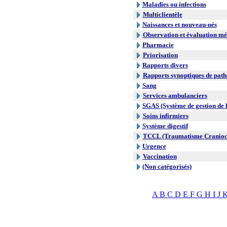
Maladies ou infections
Multiclientèle
Naissances et nouveau-nés
Observation et évaluation mé
Pharmacie
Priorisation
Rapports divers
Rapports synoptiques de path
Sang
Services ambulanciers
SGAS (Système de gestion de l
Soins infirmiers
Système digestif
TCCL (Traumatisme Craniocr
Urgence
Vaccination
(Non catégorisés)
A
B
C
D
E
F
G
H
I
J