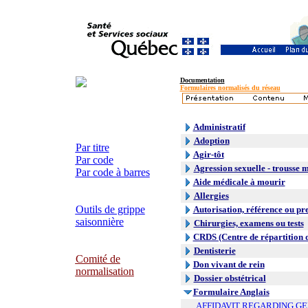
Documentation
Formulaires normalisés du réseau
Administratif
Adoption
Par titre
Agir-tôt
Par code
Agression sexuelle - trousse 
Par code à barres
Aide médicale à mourir
Allergies
Outils de grippe
Autorisation, référence ou pr
saisonnière
Chirurgies, examens ou tests
CRDS (Centre de répartition 
Dentisterie
Comité de
Don vivant de rein
normalisation
Dossier obstétrical
Formulaire Anglais
AFFIDAVIT REGARDING G