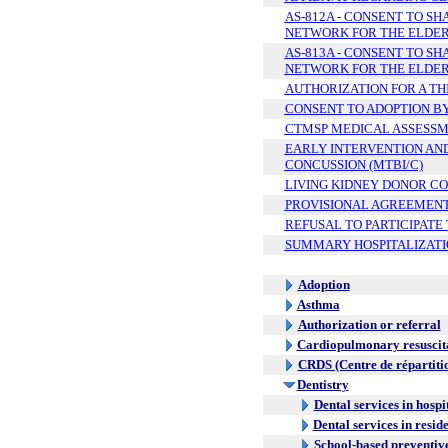
AS-812A - CONSENT TO S
NETWORK FOR THE ELDERL
AS-813A - CONSENT TO S
NETWORK FOR THE ELDERL
AUTHORIZATION FOR A THI
CONSENT TO ADOPTION BY
CTMSP MEDICAL ASSESS
EARLY INTERVENTION AND
CONCUSSION (MTBI/C)
LIVING KIDNEY DONOR C
PROVISIONAL AGREEMEN
REFUSAL TO PARTICIPATE
SUMMARY HOSPITALIZATI
Adoption
Asthma
Authorization or referral
Cardiopulmonary resuscit
CRDS (Centre de répartiti
Dentistry
Dental services in hospi
Dental services in resi
School-based preventive