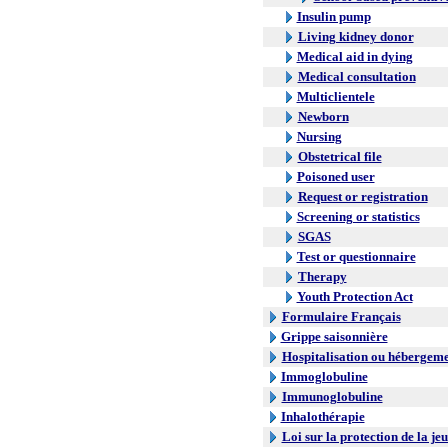
Insulin pump
Living kidney donor
Medical aid in dying
Medical consultation
Multiclientele
Newborn
Nursing
Obstetrical file
Poisoned user
Request or registration
Screening or statistics
SGAS
Test or questionnaire
Therapy
Youth Protection Act
Formulaire Français
Grippe saisonnière
Hospitalisation ou hébergem
Immoglobuline
Immunoglobuline
Inhalothérapie
Loi sur la protection de la je