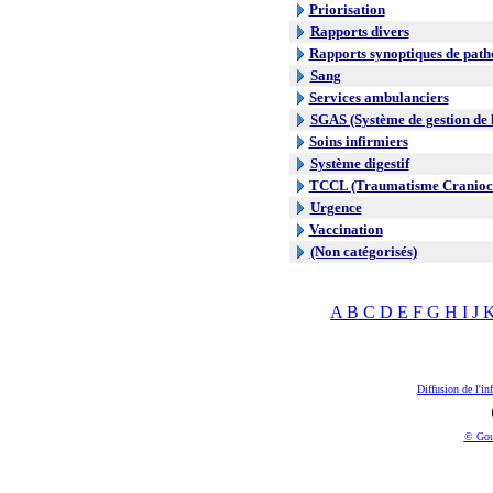
Priorisation
Rapports divers
Rapports synoptiques de path
Sang
Services ambulanciers
SGAS (Système de gestion de l
Soins infirmiers
Système digestif
TCCL (Traumatisme Craniocr
Urgence
Vaccination
(Non catégorisés)
A
B
C
D
E
F
G
H
I
J
Diffusion de l'in
© Gou