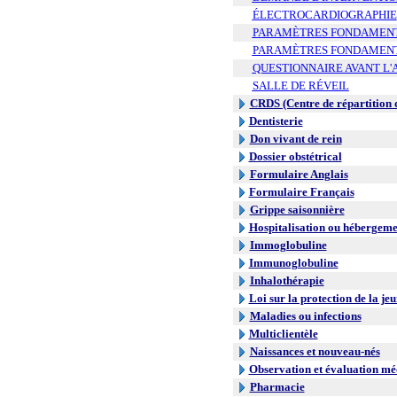
ÉLECTROCARDIOGRAPHIE
PARAMÈTRES FONDAMENTAU
PARAMÈTRES FONDAMENTA
QUESTIONNAIRE AVANT L'
SALLE DE RÉVEIL
CRDS (Centre de répartition 
Dentisterie
Don vivant de rein
Dossier obstétrical
Formulaire Anglais
Formulaire Français
Grippe saisonnière
Hospitalisation ou hébergeme
Immoglobuline
Immunoglobuline
Inhalothérapie
Loi sur la protection de la je
Maladies ou infections
Multiclientèle
Naissances et nouveau-nés
Observation et évaluation mé
Pharmacie