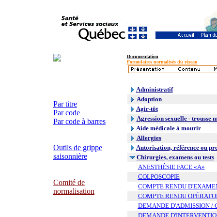
Documentation
Formulaires normalisés du réseau
Administratif
Adoption
Par titre
Agir-tôt
Par code
Agression sexuelle - trousse 
Par code à barres
Aide médicale à mourir
Allergies
Outils de grippe
Autorisation, référence ou pr
saisonnière
Chirurgies, examens ou tests
ANESTHÉSIE FACE «A»
COLPOSCOPIE
Comité de
COMPTE RENDU D'EXAME
normalisation
COMPTE RENDU OPÉRATO
DEMANDE D'ADMISSION / 
DEMANDE D'INTERVENTIO